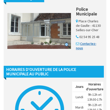
Police
Municipale
Place Charles
de Gaulle - 41130
Selles-sur-Cher
02 54 95 25 48
Contactez-
nous
HORAIRES D'OUVERTURE DE LA POLICE
MUNICIPALE AU PUBLIC
Horaires
Jours
d'ouverture
9h-12h et
Lundi
13h30-17h
9h-12h et
Mardi
13h30-17h