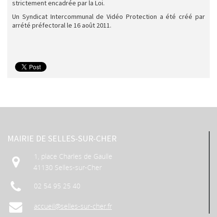
strictement encadrée par la Loi.
Un Syndicat Intercommunal de Vidéo Protection a été créé par
arrété préfectoral le 16 août 2011.
MAIRIE DE SELLES-SUR-CHER
1, place Charles de Gaulle
41130 Selles-sur-Cher
02 54 95 25 40
accueil@selles-sur-cher.fr