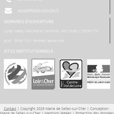
accueil@selles-sur-cher.fr
HORAIRES D'OUVERTURE
Lundi, Mardi, Mercredi et Vendredi : 9h-12h30 / 13h30-17h
Jeudi : 8h30-12h / Fermée l'après-midi
SITES INSTITUTIONNELS
Contact
| Copyright 2026 Mairie de Selles-sur-Cher | Conception :
Mairie de Selles-sur-Cher
|
Mentions légales
|
Protection des données