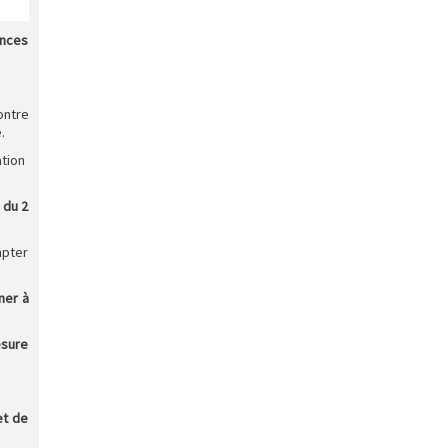
onces
ontre
.
ation
 du 2
mpter
ner à
esure
et de