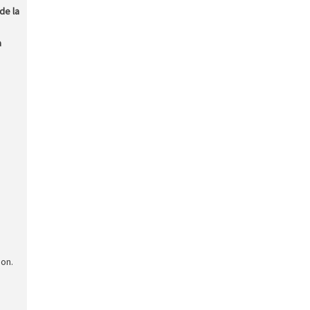
de la
a
ion.