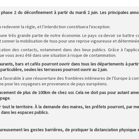
a phase 2 du déconfinement à partir du mardi 2 juin. Les principales ann
redevenir la règle, et l’interdiction constituera l’exception.
t une très grande partie de notre économie. Le pays va devoir se battre c
t sonner la mobilisation de tous pour une reprise vigoureuse et déterminée
cation des contacts, notamment dans des lieux publics. Grâce à l'applic
e vous avez été dans une situation à risque de contamination.
staurants, bars et cafés pourront ouvrir dans tous les départements à partir
particulière, seules les terrasses pourront ouvrir au 2 juin.
 sera favorable à une réouverture des frontières intérieures de l’Europe à co
rzaine pour les voyageurs en provenance de pays européens.
déplacement de plus de 100km de chez soi. Cela ne doit pas pour autant ame
opage.
r tout le territoire. À la demande des maires, les préfets pourront, par m
 dans les espaces publics.
oureusement les gestes barrières, de pratiquer la distanciation physique 