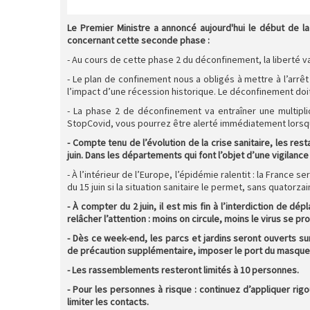
Le Premier Ministre a annoncé aujourd'hui le début de l
concernant cette seconde phase :
- Au cours de cette phase 2 du déconfinement, la liberté va 
- Le plan de confinement nous a obligés à mettre à l’arrê
l’impact d’une récession historique. Le déconfinement doi
- La phase 2 de déconfinement va entraîner une multipli
StopCovid, vous pourrez être alerté immédiatement lorsqu
- Compte tenu de l’évolution de la crise sanitaire, les re
juin. Dans les départements qui font l’objet d’une vigilance 
- À l’intérieur de l’Europe, l’épidémie ralentit : la France
du 15 juin si la situation sanitaire le permet, sans quato
- À compter du 2 juin, il est mis fin à l’interdiction de 
relâcher l’attention : moins on circule, moins le virus se pr
- Dès ce week-end, les parcs et jardins seront ouverts su
de précaution supplémentaire, imposer le port du masque
- Les rassemblements resteront limités à 10 personnes.
- Pour les personnes à risque : continuez d’appliquer rig
limiter les contacts.