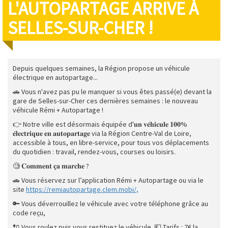
L'AUTOPARTAGE ARRIVE À
SELLES-SUR-CHER !
Depuis quelques semaines, la Région propose un véhicule
électrique en autopartage...
🚗 Vous n'avez pas pu le manquer si vous êtes passé(e) devant la
gare de Selles-sur-Cher ces dernières semaines : le nouveau
véhicule Rémi + Autopartage !
👉 Notre ville est désormais équipée d'𝐮𝐧 𝐯𝐞́𝐡𝐢𝐜𝐮𝐥𝐞 𝟏𝟎𝟎%
𝐞́𝐥𝐞𝐜𝐭𝐫𝐢𝐪𝐮𝐞 𝐞𝐧 𝐚𝐮𝐭𝐨𝐩𝐚𝐫𝐭𝐚𝐠𝐞 via la Région Centre-Val de Loire,
accessible à tous, en libre-service, pour tous vos déplacements
du quotidien : travail, rendez-vous, courses ou loisirs.
🧐 𝐂𝐨𝐦𝐦𝐞𝐧𝐭 𝐜̧𝐚 𝐦𝐚𝐫𝐜𝐡𝐞 ?
🚗 Vous réservez sur l’application Rémi + Autopartage ou via le
site
https://remiautopartage.clem.mobi/,
🔑 Vous déverrouillez le véhicule avec votre téléphone grâce au
code reçu,
🔌 Vous roulez puis vous restituez le véhicule. 💶 Tarifs : 7€ la