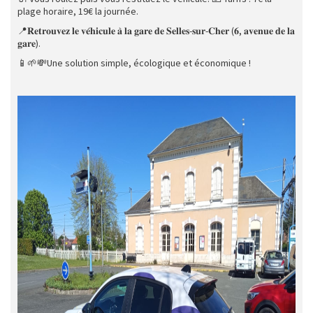
plage horaire, 19€ la journée.
📍𝐑𝐞𝐭𝐫𝐨𝐮𝐯𝐞𝐳 𝐥𝐞 𝐯𝐞́𝐡𝐢𝐜𝐮𝐥𝐞 𝐚̀ 𝐥𝐚 𝐠𝐚𝐫𝐞 𝐝𝐞 𝐒𝐞𝐥𝐥𝐞𝐬-𝐬𝐮𝐫-𝐂𝐡𝐞𝐫 (𝟔, 𝐚𝐯𝐞𝐧𝐮𝐞 𝐝𝐞 𝐥𝐚
𝐠𝐚𝐫𝐞).
📱🌱💸Une solution simple, écologique et économique !