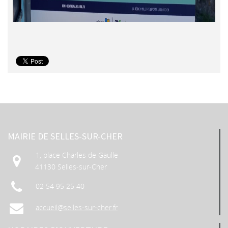
MAIRIE DE SELLES-SUR-CHER
1, place Charles de Gaulle
41130 Selles-sur-Cher
02 54 95 25 40
accueil@selles-sur-cher.fr