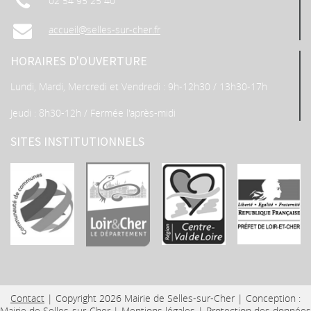
02 54 95 25 40
accueil@selles-sur-cher.fr
HORAIRES D'OUVERTURE
Lundi, Mardi, Mercredi et Vendredi : 9h-12h30 / 13h30-17h
Jeudi : 8h30-12h / Fermée l'après-midi
SITES INSTITUTIONNELS
Contact
| Copyright 2026 Mairie de Selles-sur-Cher | Conception :
Mairie de Selles-sur-Cher
|
Mentions légales
|
Protection des données