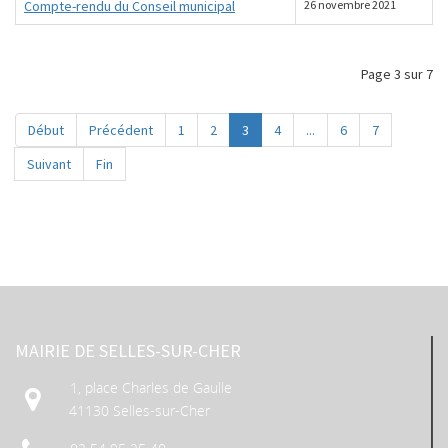
Compte-rendu du Conseil municipal
26 novembre 2021
Page 3 sur 7
Début
Précédent
1
2
3
4
...
6
7
Suivant
Fin
MAIRIE DE SELLES-SUR-CHER
1, place Charles de Gaulle
41130 Selles-sur-Cher