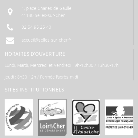
1, place Charles de Gaulle
41130 Selles-sur-Cher
02 54 95 25 40
accueil@selles-sur-cher.fr
HORAIRES D'OUVERTURE
Lundi, Mardi, Mercredi et Vendredi : 9h-12h30 / 13h30-17h
Jeudi : 8h30-12h / Fermée l'après-midi
SITES INSTITUTIONNELS